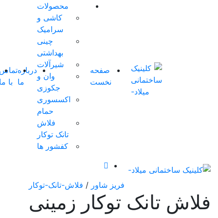
محصولات
کاشی و
0 آیتم
سرامیک
ها
-
چینی
0
تومان
بهداشتی
0
شیرآلات
صفحه
درباره
تماس
شوروم
وان و
سبد
نخست
ما
با ما
مجازی
0
جکوزی
خرید
اکسسوری
شما
حمام
خالی
فلاش
است.
تانک توکار
کفشور ها
فریز شاور
/
فلاش-تانک-توکار
 توکار زمینی