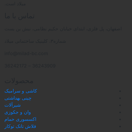
میلاد است.
تماس با ما
ابتدای خیابان حکیم نظامی، نبش بن بست
شماره۳، کلینیک ساختمانی میلاد
info@milad-bc.com
36243909 – 36242172
محصولات
کاشی و سرامیک
چینی بهداشتی
شیرآلات
وان و جکوزی
اکسسوری حمام
فلاش تانک توکار