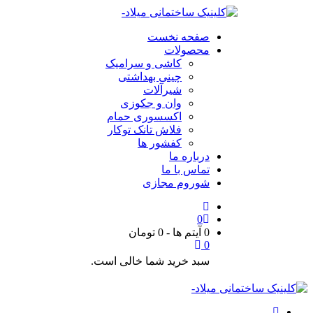
صفحه نخست
محصولات
کاشی و سرامیک
چینی بهداشتی
شیرآلات
وان و جکوزی
اکسسوری حمام
فلاش تانک توکار
کفشور ها
درباره ما
تماس با ما
شوروم مجازی
0
0 آیتم ها
-
0
تومان
0
سبد خرید شما خالی است.