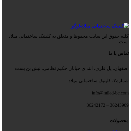
کلیه حقوق این سایت محفوظ و متعلق به کلینیک ساختمانی میلاد
است.
تماس با ما
اصفهان، پل فلزی، ابتدای خیابان حکیم نظامی، نبش بن بست
شماره۳، کلینیک ساختمانی میلاد
info@milad-bc.com
36243909 – 36242172
محصولات