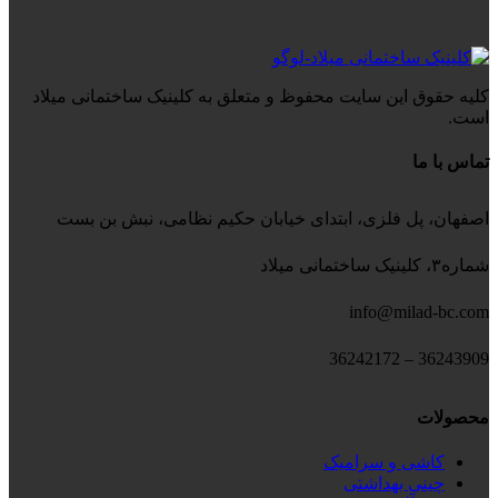
کلیه حقوق این سایت محفوظ و متعلق به کلینیک ساختمانی میلاد
است.
تماس با ما
اصفهان، پل فلزی، ابتدای خیابان حکیم نظامی، نبش بن بست
شماره۳، کلینیک ساختمانی میلاد
info@milad-bc.com
36243909 – 36242172
محصولات
کاشی و سرامیک
چینی بهداشتی