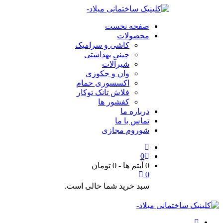
صفحه نخست
محصولات
کاشی و سرامیک
چینی بهداشتی
شیرآلات
وان و جکوزی
اکسسوری حمام
فلاش تانک توکار
کفشور ها
درباره ما
تماس با ما
شوروم مجازی
0
0 آیتم ها
-
0
تومان
0
سبد خرید شما خالی است.