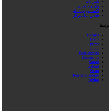
شیرآلات
وان و جکوزی
اکسسوری حمام
فلاش تانک توکار
برندها
Hermes
KWC
prime
Lotus
Fariz shower
Hansgrobe
Sarodi
Geberit
Smart
Persian Standard
Behfar