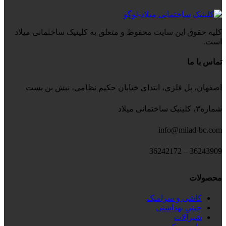
کلیه حقوق این سایت محفوظ و متعلق به کلینیک ساختمانی میلاد
است.
تماس با ما
اصفهان، پل فلزی، ابتدای خیابان حکیم نظامی، نبش بن بست
شماره۳، کلینیک ساختمانی میلاد
info@milad-bc.com
36243909 – 36242172
محصولات
کاشی و سرامیک
چینی بهداشتی
شیرآلات