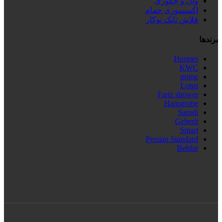
وان و جکوزی
اکسسوری حمام
فلاش تانک توکار
برندها
Hermes
KWC
prime
Lotus
Fariz shower
Hansgrobe
Sarodi
Geberit
Smart
Persian Standard
Behfar