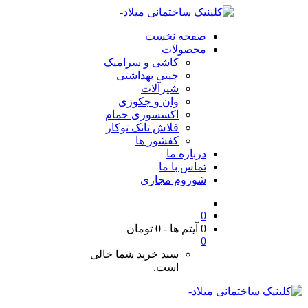
صفحه نخست
محصولات
کاشی و سرامیک
چینی بهداشتی
شیرآلات
وان و جکوزی
اکسسوری حمام
فلاش تانک توکار
کفشور ها
درباره ما
تماس با ما
شوروم مجازی
0
0 آیتم ها
-
0
تومان
0
سبد خرید شما خالی
است.