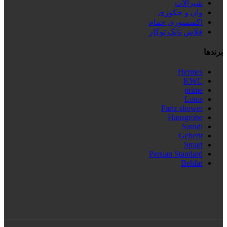
شیرآلات
وان و جکوزی
اکسسوری حمام
فلاش تانک توکار
برندها
Hermes
KWC
prime
Lotus
Fariz shower
Hansgrobe
Sarodi
Geberit
Smart
Persian Standard
Behfar