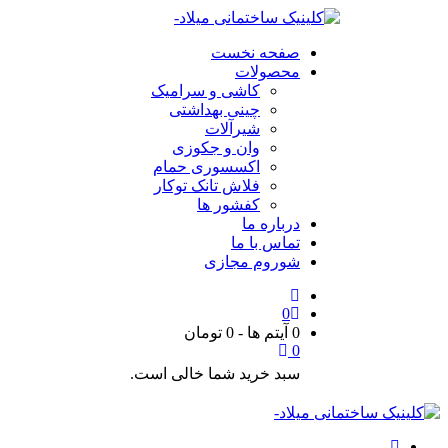
صفحه نخست
محصولات
کاشی و سرامیک
چینی بهداشتی
شیرآلات
وان و جکوزی
اکسسوری حمام
فلاش تانک توکار
کفشور ها
درباره ما
تماس با ما
شوروم مجازی
0
0 آیتم ها
-
0
تومان
0
سبد خرید شما خالی است.