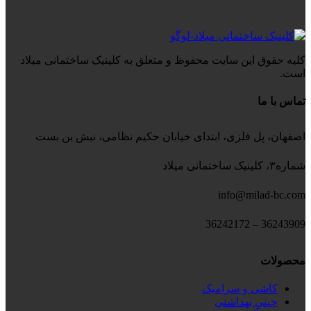
کلیه حقوق این سایت محفوظ و متعلق به کلینیک ساختمانی میلاد
است.
تماس با ما
اصفهان، پل فلزی، ابتدای خیابان حکیم نظامی، نبش بن بست
شماره۳، کلینیک ساختمانی میلاد
info@milad-bc.com
36243909 – 36242172
محصولات
کاشی و سرامیک
چینی بهداشتی