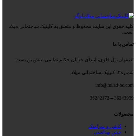
کلیه حقوق این سایت محفوظ و متعلق به کلینیک ساختمانی میلاد
است.
تماس با ما
اصفهان، پل فلزی، ابتدای خیابان حکیم نظامی، نبش بن بست
شماره۳، کلینیک ساختمانی میلاد
info@milad-bc.com
36243909 – 36242172
محصولات
کاشی و سرامیک
چینی بهداشتی