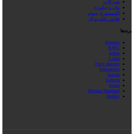
شیرآلات
وان و جکوزی
اکسسوری حمام
فلاش تانک توکار
برندها
Hermes
KWC
prime
Lotus
Fariz shower
Hansgrobe
Sarodi
Geberit
Smart
Persian Standard
Behfar