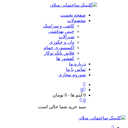
صفحه نخست
محصولات
کاشی و سرامیک
چینی بهداشتی
شیرآلات
وان و جکوزی
اکسسوری حمام
فلاش تانک توکار
کفشور ها
درباره ما
تماس با ما
شوروم مجازی
0
0 آیتم ها
-
0
تومان
0
سبد خرید شما خالی است.