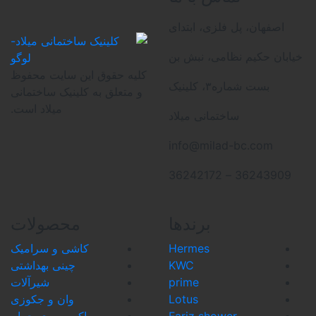
پل فلزی، ابتدای
 نظامی، نبش بن
کلیه حقوق این سایت محفوظ
بست شماره۳، کلینیک
و متعلق به کلینیک ساختمانی
میلاد است.
ساختمانی میلاد
info@milad-b
362
برندها
محصولات
Hermes
کاشی و سرامیک
KWC
چینی بهداشتی
prime
شیرآلات
Lotus
وان و جکوزی
Fariz shower
اکسسوری حمام