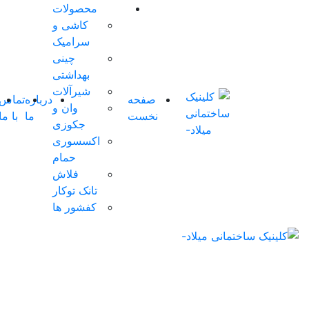
محصولات
کاشی و
سرامیک
چینی
بهداشتی
شیرآلات
صفحه
درباره
تماس
شوروم
وان و
نخست
ما
با ما
مجازی
جکوزی
اکسسوری
حمام
فلاش
تانک توکار
کفشور ها