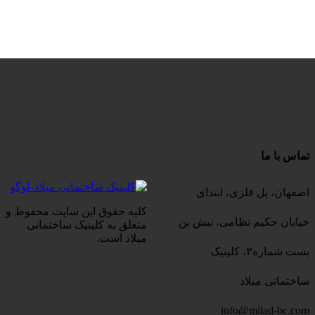
تماس با ما
اصفهان، پل فلزی، ابتدای
کلیه حقوق این سایت محفوظ و
خیابان حکیم نظامی، نبش بن
متعلق به کلینیک ساختمانی
میلاد است.
بست شماره۳، کلینیک
ساختمانی میلاد
info@milad-bc.com