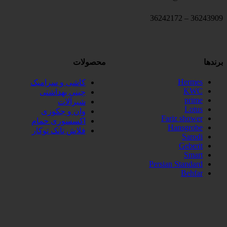
36243909 – 36242172
برندها
محصولات
Hermes
کاشی و سرامیک
KWC
چینی بهداشتی
prime
شیرآلات
Lotus
وان و جکوزی
Fariz shower
اکسسوری حمام
Hansgrobe
فلاش تانک توکار
Sarodi
Geberit
Smart
Persian Standard
Behfar