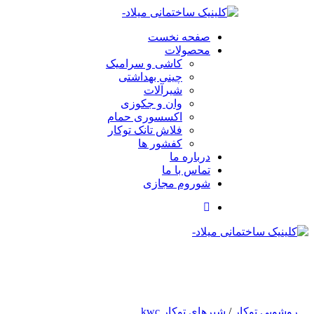
صفحه نخست
محصولات
کاشی و سرامیک
چینی بهداشتی
شیرآلات
وان و جکوزی
اکسسوری حمام
فلاش تانک توکار
کفشور ها
درباره ما
تماس با ما
شوروم مجازی
روشویی توکار
/
شیرهای توکار kwc