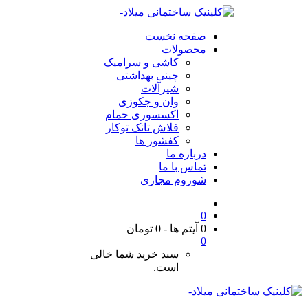
صفحه نخست
محصولات
کاشی و سرامیک
چینی بهداشتی
شیرآلات
وان و جکوزی
اکسسوری حمام
فلاش تانک توکار
کفشور ها
درباره ما
تماس با ما
شوروم مجازی
0
0 آیتم ها
-
0
تومان
0
سبد خرید شما خالی
است.