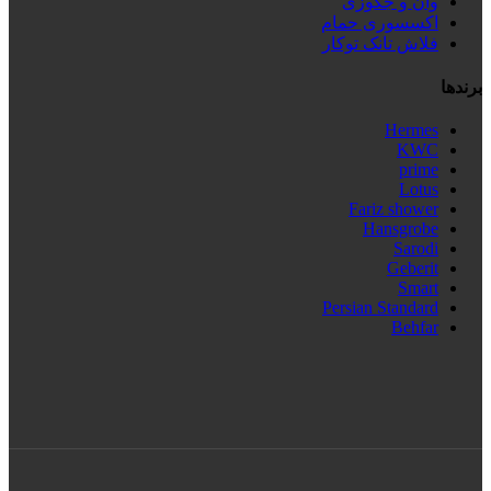
وان و جکوزی
اکسسوری حمام
فلاش تانک توکار
برندها
Hermes
KWC
prime
Lotus
Fariz shower
Hansgrobe
Sarodi
Geberit
Smart
Persian Standard
Behfar