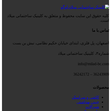
کلیه حقوق این سایت محفوظ و متعلق به کلینیک ساختمانی میلاد
است.
تماس با ما
اصفهان، پل فلزی، ابتدای خیابان حکیم نظامی، نبش بن بست
شماره۳، کلینیک ساختمانی میلاد
info@milad-bc.com
36243909 – 36242172
محصولات
کاشی و سرامیک
چینی بهداشتی
شیرآلات