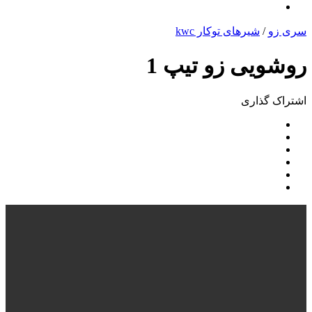
سری زو
/
شیرهای توکار kwc
روشویی زو تیپ 1
اشتراک ‌گذاری