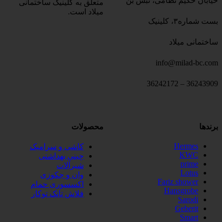
خیابان حکیم نظامی، نبش بن
متعلق به کلینیک ساختمانی
میلاد است.
بست شماره۳، کلینیک
ساختمانی میلاد
info@milad-bc.com
36243909 – 36242172
برندها
محصولات
Hermes
کاشی و سرامیک
KWC
چینی بهداشتی
prime
شیرآلات
Lotus
وان و جکوزی
Fariz shower
اکسسوری حمام
Hansgrobe
فلاش تانک توکار
Sarodi
Geberit
Smart