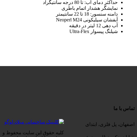
حداکثر دمای آب: تا 80 درجه سانتیگراد
نمایشگر هشدار اتمام باطری
دامنه سنسور: 18 تا 22 سانتیمتر
آبفشان سیلیکونی
Neoperl M24
آب دهی 12 لیتر در دقیقه
شیلنگ پیسوار
Ultra-Flex
تماس با ما
اصفهان، پل فلزی، ابتدای
کلیه حقوق این سایت محفوظ و