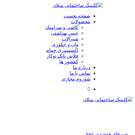
صفحه نخست
محصولات
کاشی و سرامیک
چینی بهداشتی
شیرآلات
وان و جکوزی
اکسسوری حمام
فلاش تانک توکار
کفشور ها
درباره ما
تماس با ما
شوروم مجازی
شیرهای هوشمند kwc