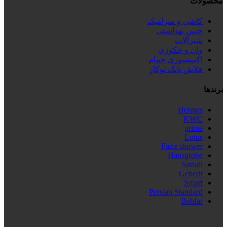
محصولات
کاشی و سرامیک
چینی بهداشتی
شیرآلات
وان و جکوزی
اکسسوری حمام
فلاش تانک توکار
برندها
Hermes
KWC
prime
Lotus
Fariz shower
Hansgrobe
Sarodi
Geberit
Smart
Persian Standard
Behfar