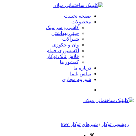
صفحه نخست
محصولات
کاشی و سرامیک
چینی بهداشتی
شیرآلات
وان و جکوزی
اکسسوری حمام
فلاش تانک توکار
کفشور ها
درباره ما
تماس با ما
شوروم مجازی
روشویی توکار
/
شیرهای توکار kwc