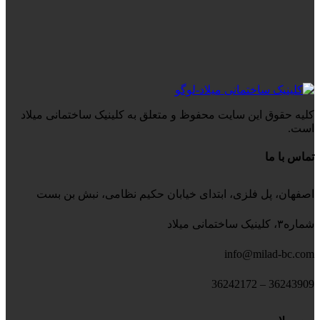
کلیه حقوق این سایت محفوظ و متعلق به کلینیک ساختمانی میلاد
است.
تماس با ما
اصفهان، پل فلزی، ابتدای خیابان حکیم نظامی، نبش بن بست
شماره۳، کلینیک ساختمانی میلاد
info@milad-bc.com
36243909 – 36242172