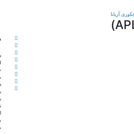
کوزی آریانا
د
ل
خ
م
د
ب
ب
ا
م