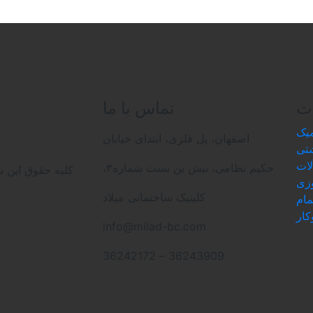
ت
تماس با ما
یک
اصفهان، پل فلزی، ابتدای خیابان
شتی
لات
حکیم نظامی، نبش بن بست شماره۳،
کلیه حقوق این س
زی
کلینیک ساختمانی میلاد
ام
کار
info@milad-bc.com
36243909 – 36242172