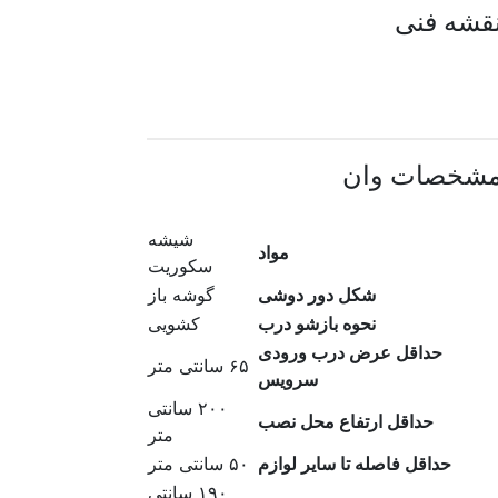
قشه فنی
شخصات وان
شیشه
مواد
سکوریت
شکل دور دوشی
گوشه باز
نحوه بازشو درب
کشویی
حداقل عرض درب ورودی
۶۵ سانتی متر
سرویس
۲۰۰ سانتی
حداقل ارتفاع محل نصب
متر
حداقل فاصله تا سایر لوازم
۵۰ سانتی متر
١۹۰ سانتی