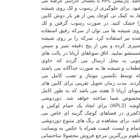
باشد. پارتیشن APL با یکسال گارانتی عرضه می
ود. برای جلوگیری از رسوب و لک روی شیشه
ا، به کمک تی كوچك پس از هر بار دوش کابین
ا خشک کنید. در صورت رسوب گرفتن و لك
وی شیشه ها می توان از سركه رقیق استفاده
ده نیز استفاده كرد. سركه را بر روی شیشه
سپری كرده و پس از پنج دقیقه تمیز و سپس
ستشو نمایید. اتاق سوناهای آریانا در پالت های
وبی به محل ارسال می گردند كه حاوی
طعات و شیشه ها به صورت جداگانه می باشند
ه توسط تكنسین مونتاژ و نصب كامل می
ردند. مدت زمان تحویل تقریبی برای کابین های
سونای آریانا 3 هفته می باشد که به طور کامل
خصوص شما ساخته خواهد شد. دوردوشی
گوشه (APL2) برای ایجاد یک حمام لوکس و
اکچری دز فضاهای کوچک گزینه ای خاص می
اشد. برای مشاهده ی رنگ های متنوع دوردوشی
مام و لیست قیمت همراه با عکس به وبسایت
تاهوم بزرگترین مرجع فروش محصولا ساختمانی