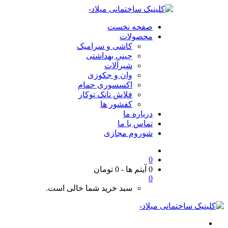
صفحه نخست
محصولات
کاشی و سرامیک
چینی بهداشتی
شیرآلات
وان و جکوزی
اکسسوری حمام
فلاش تانک توکار
کفشور ها
درباره ما
تماس با ما
شوروم مجازی
0
0 آیتم ها
-
0
تومان
0
سبد خرید شما خالی است.