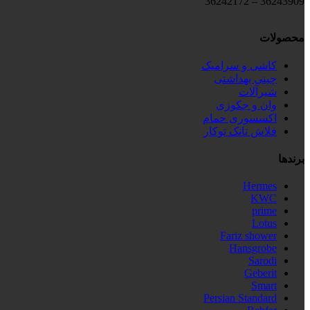
36243909 – 36242172
محصولات
کاشی و سرامیک
چینی بهداشتی
شیرآلات
وان و جکوزی
اکسسوری حمام
فلاش تانک توکار
برندها
Hermes
KWC
prime
Lotus
Fariz shower
Hansgrobe
Sarodi
Geberit
Smart
Persian Standard