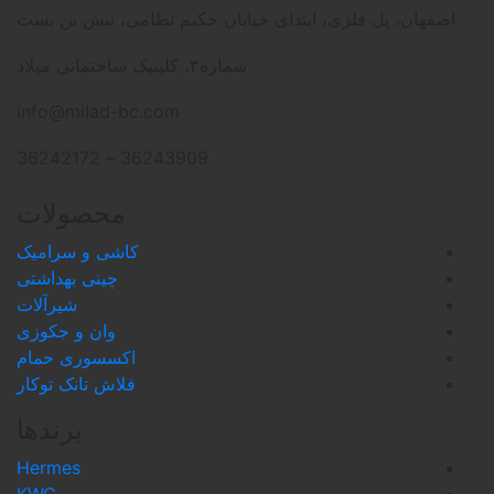
ابتدای خیابان حکیم نظامی، نبش بن بست
شماره۳، کلینیک ساختمانی میلاد
info@milad-bc.com
36243909 – 36242172
محصولات
کاشی و سرامیک
چینی بهداشتی
شیرآلات
وان و جکوزی
اکسسوری حمام
فلاش تانک توکار
برندها
Hermes
KWC