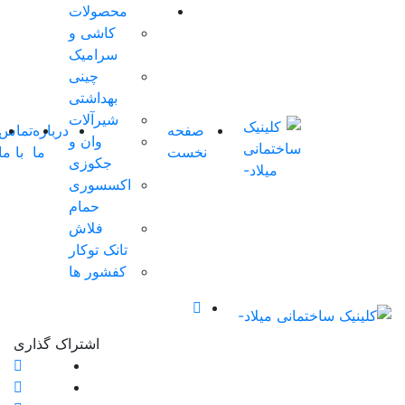
محصولات
کاشی و
0 آیتم
سرامیک
ها
-
چینی
0
تومان
بهداشتی
0
شیرآلات
صفحه
درباره
تماس
شوروم
وان و
سبد
نخست
ما
با ما
مجازی
0
جکوزی
خرید
اکسسوری
شما
حمام
خالی
فلاش
است.
تانک توکار
کفشور ها
اشتراک ‌گذاری