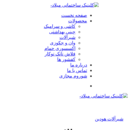
صفحه نخست
محصولات
کاشی و سرامیک
چینی بهداشتی
شیرآلات
وان و جکوزی
اکسسوری حمام
فلاش تانک توکار
کفشور ها
درباره ما
تماس با ما
شوروم مجازی
شیرآلات هودین