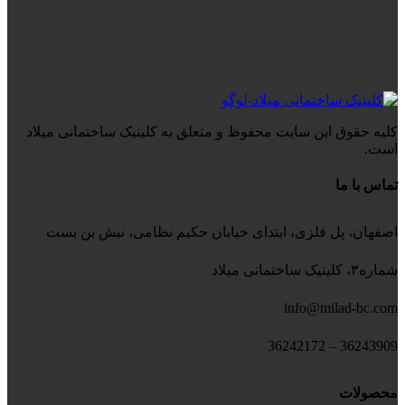
کلیه حقوق این سایت محفوظ و متعلق به کلینیک ساختمانی میلاد
است.
تماس با ما
اصفهان، پل فلزی، ابتدای خیابان حکیم نظامی، نبش بن بست
شماره۳، کلینیک ساختمانی میلاد
info@milad-bc.com
36243909 – 36242172
محصولات