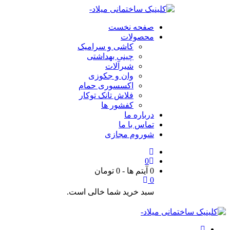
صفحه نخست
محصولات
کاشی و سرامیک
چینی بهداشتی
شیرآلات
وان و جکوزی
اکسسوری حمام
فلاش تانک توکار
کفشور ها
درباره ما
تماس با ما
شوروم مجازی
0
0 آیتم ها
-
0
تومان
0
سبد خرید شما خالی است.