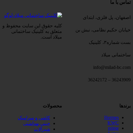
تماس با ما
اصفهان، پل فلزی، ابتدای
کلیه حقوق این سایت محفوظ و
خیابان حکیم نظامی، نبش بن
متعلق به کلینیک ساختمانی
میلاد است.
بست شماره۳، کلینیک
ساختمانی میلاد
info@milad-bc.com
36243909 – 36242172
برندها
محصولات
Hermes
کاشی و سرامیک
KWC
چینی بهداشتی
prime
شیرآلات