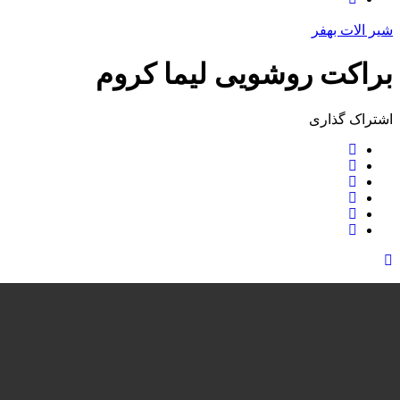
شیر الات بهفر
براکت روشويی ليما کروم
اشتراک ‌گذاری