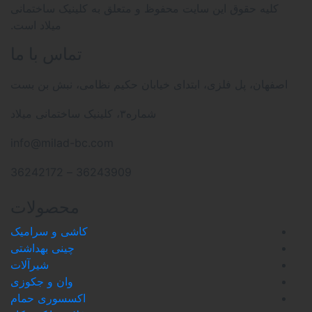
محفوظ و متعلق به کلینیک ساختمانی
میلاد است.
تماس با ما
ای خیابان حکیم نظامی، نبش بن بست
شماره۳، کلینیک ساختمانی میلاد
info@milad-bc.com
36243909 – 36242172
محصولات
کاشی و سرامیک
چینی بهداشتی
شیرآلات
وان و جکوزی
اکسسوری حمام