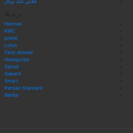
فلاش تانک توکار
برندها
Hermes
KWC
prime
Lotus
Fariz shower
Hansgrobe
Sarodi
Geberit
Smart
Persian Standard
Behfar