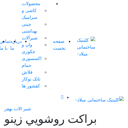
محصولات
کاشی و
سرامیک
0 آیتم ها
-
چینی
0
تومان
بهداشتی
0
شیرآلات
صفحه
درباره
تماس
شوروم
سبد
وان و
نخست
ما
با ما
مجازی
0
خرید
جکوزی
شما
اکسسوری
خالی
حمام
است.
فلاش
تانک توکار
کفشور ها
شیر الات بهفر
 روشويي زينو