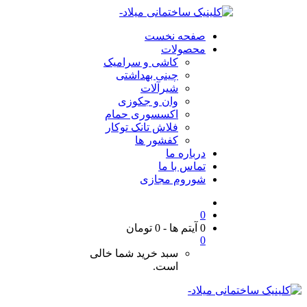
صفحه نخست
محصولات
کاشی و سرامیک
چینی بهداشتی
شیرآلات
وان و جکوزی
اکسسوری حمام
فلاش تانک توکار
کفشور ها
درباره ما
تماس با ما
شوروم مجازی
0
0 آیتم ها
-
0
تومان
0
سبد خرید شما خالی
است.