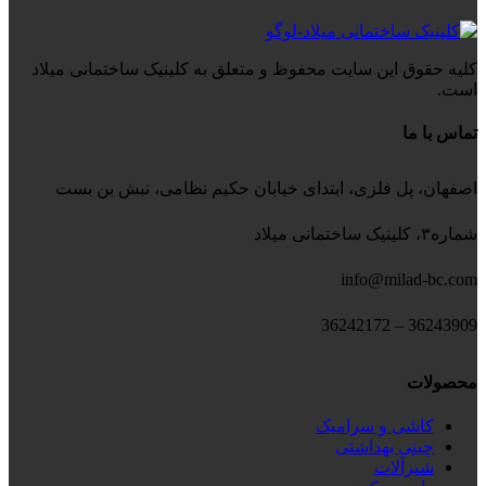
کلیه حقوق این سایت محفوظ و متعلق به کلینیک ساختمانی میلاد
است.
تماس با ما
اصفهان، پل فلزی، ابتدای خیابان حکیم نظامی، نبش بن بست
شماره۳، کلینیک ساختمانی میلاد
info@milad-bc.com
36243909 – 36242172
محصولات
کاشی و سرامیک
چینی بهداشتی
شیرآلات