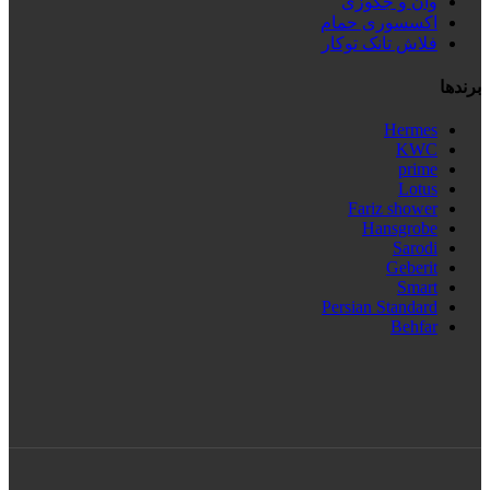
وان و جکوزی
اکسسوری حمام
فلاش تانک توکار
برندها
Hermes
KWC
prime
Lotus
Fariz shower
Hansgrobe
Sarodi
Geberit
Smart
Persian Standard
Behfar