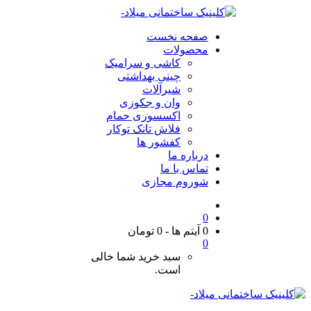
صفحه نخست
محصولات
کاشی و سرامیک
چینی بهداشتی
شیرآلات
وان و جکوزی
اکسسوری حمام
فلاش تانک توکار
کفشور ها
درباره ما
تماس با ما
شوروم مجازی
0
0 آیتم ها
-
0
تومان
0
سبد خرید شما خالی
است.