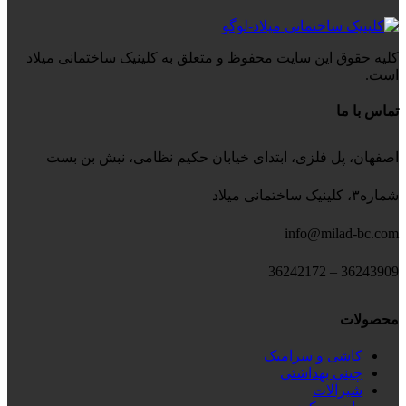
کلیه حقوق این سایت محفوظ و متعلق به کلینیک ساختمانی میلاد
است.
تماس با ما
اصفهان، پل فلزی، ابتدای خیابان حکیم نظامی، نبش بن بست
شماره۳، کلینیک ساختمانی میلاد
info@milad-bc.com
36243909 – 36242172
محصولات
کاشی و سرامیک
چینی بهداشتی
شیرآلات