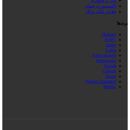
وان و جکوزی
اکسسوری حمام
فلاش تانک توکار
برندها
Hermes
KWC
prime
Lotus
Fariz shower
Hansgrobe
Sarodi
Geberit
Smart
Persian Standard
Behfar