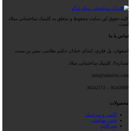
کلیه حقوق این سایت محفوظ و متعلق به کلینیک ساختمانی میلاد
است.
تماس با ما
اصفهان، پل فلزی، ابتدای خیابان حکیم نظامی، نبش بن بست
شماره۳، کلینیک ساختمانی میلاد
info@milad-bc.com
36243909 – 36242172
محصولات
کاشی و سرامیک
چینی بهداشتی
شیرآلات