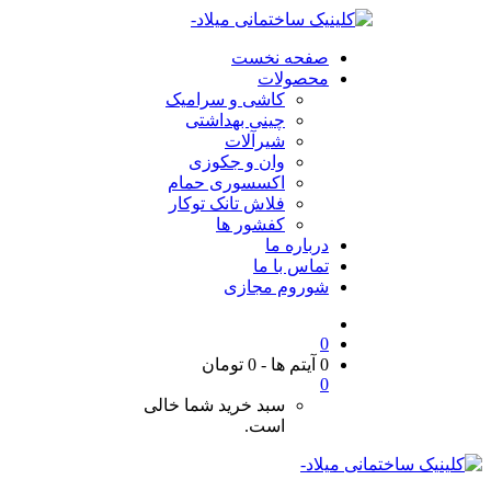
صفحه نخست
محصولات
کاشی و سرامیک
چینی بهداشتی
شیرآلات
وان و جکوزی
اکسسوری حمام
فلاش تانک توکار
کفشور ها
درباره ما
تماس با ما
شوروم مجازی
0
0 آیتم ها
-
0
تومان
0
سبد خرید شما خالی
است.