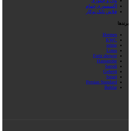
وان و جکوزی
اکسسوری حمام
فلاش تانک توکار
برندها
Hermes
KWC
prime
Lotus
Fariz shower
Hansgrobe
Sarodi
Geberit
Smart
Persian Standard
Behfar