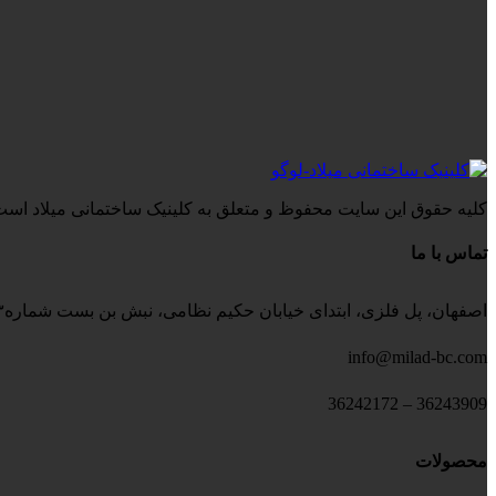
کلیه حقوق این سایت محفوظ و متعلق به کلینیک ساختمانی میلاد است
تماس با ما
اصفهان، پل فلزی، ابتدای خیابان حکیم نظامی، نبش بن بست شماره۳، کلینیک ساختمانی میلاد
info@milad-bc.com
36243909 – 36242172
محصولات