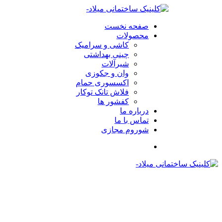
صفحه نخست
محصولات
کاشی و سرامیک
چینی بهداشتی
شیرآلات
وان و جکوزی
اکسسوری حمام
فلاش تانک توکار
کفشور ها
درباره ما
تماس با ما
شوروم مجازی