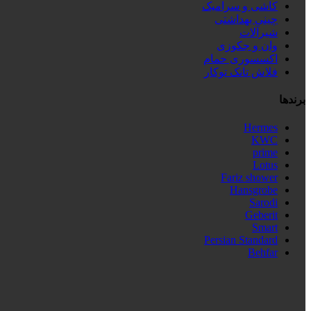
کاشی و سرامیک
چینی بهداشتی
شیرآلات
وان و جکوزی
اکسسوری حمام
فلاش تانک توکار
برندها
Hermes
KWC
prime
Lotus
Fariz shower
Hansgrobe
Sarodi
Geberit
Smart
Persian Standard
Behfar