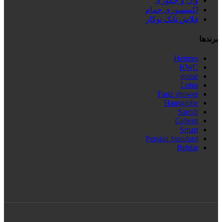
وان و جکوزی
اکسسوری حمام
فلاش تانک توکار
برندها
Hermes
KWC
prime
Lotus
Fariz shower
Hansgrobe
Sarodi
Geberit
Smart
Persian Standard
Behfar