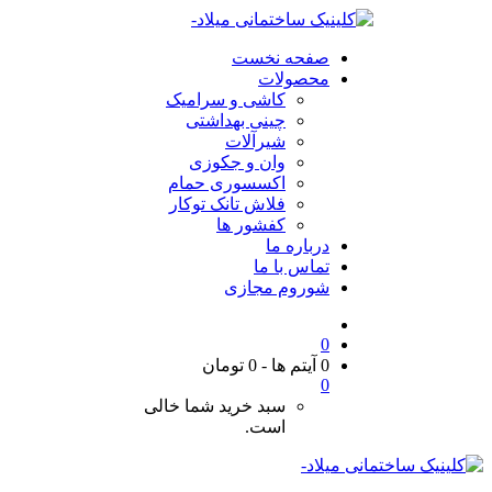
صفحه نخست
محصولات
کاشی و سرامیک
چینی بهداشتی
شیرآلات
وان و جکوزی
اکسسوری حمام
فلاش تانک توکار
کفشور ها
درباره ما
تماس با ما
شوروم مجازی
0
0 آیتم ها
-
0
تومان
0
سبد خرید شما خالی
است.