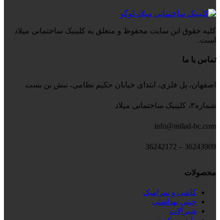
کلیه حقوق این سایت محفوظ و متعلق به کلینیک ساختمانی میلاد
است.
تماس با ما
اصفهان، پل فلزی، ابتدای خیابان حکیم نظامی، نبش بن بست
شماره۳، کلینیک ساختمانی میلاد
info@milad-bc.com
36243909 – 36242172
محصولات
کاشی و سرامیک
چینی بهداشتی
شیرآلات