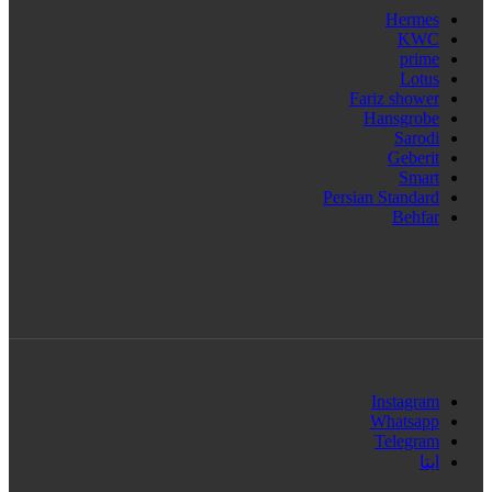
Hermes
KWC
prime
Lotus
Fariz shower
Hansgrobe
Sarodi
Geberit
Smart
Persian Standard
Behfar
Instagram
Whatsapp
Telegram
ایتا