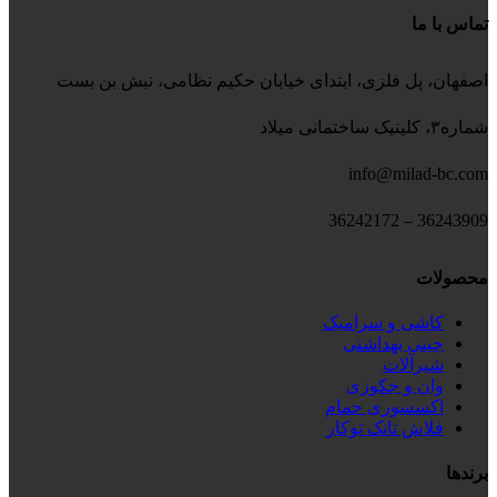
تماس با ما
اصفهان، پل فلزی، ابتدای خیابان حکیم نظامی، نبش بن بست
شماره۳، کلینیک ساختمانی میلاد
info@milad-bc.com
36243909 – 36242172
محصولات
کاشی و سرامیک
چینی بهداشتی
شیرآلات
وان و جکوزی
اکسسوری حمام
فلاش تانک توکار
برندها