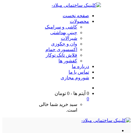
صفحه نخست
محصولات
کاشی و سرامیک
چینی بهداشتی
شیرآلات
وان و جکوزی
اکسسوری حمام
فلاش تانک توکار
کفشور ها
درباره ما
تماس با ما
شوروم مجازی
0 آیتم ها
-
0
تومان
0
سبد خرید شما خالی
است.