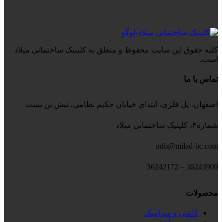
کلیه حقوق این سایت محفوظ و متعلق به کلینیک ساختمانی میلاد
است.
تماس با ما
اصفهان، پل فلزی، ابتدای خیابان حکیم نظامی، نبش بن بست
شماره۳، کلینیک ساختمانی میلاد
info@milad-bc.com
36243909 – 36242172
محصولات
کاشی و سرامیک