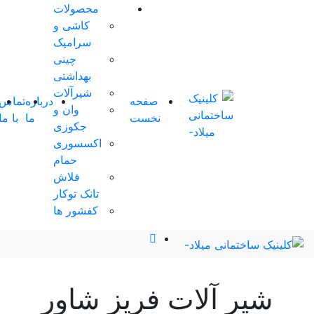
محصولات
کاشی و
0 آیتم
سرامیک
ها
-
چینی
0
تومان
بهداشتی
0
شیرآلات
صفحه
درباره
تماس
شوروم
وان و
سبد
نخست
ما
با ما
مجازی
جکوزی
خرید
اکسسوری
شما
حمام
خالی
فلاش
است.
تانک توکار
کفشور ها
ات فریز شاور