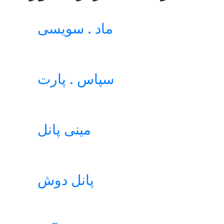
ماد . سویسی
سپاس . پارت
مینی پانل
پانل دوش