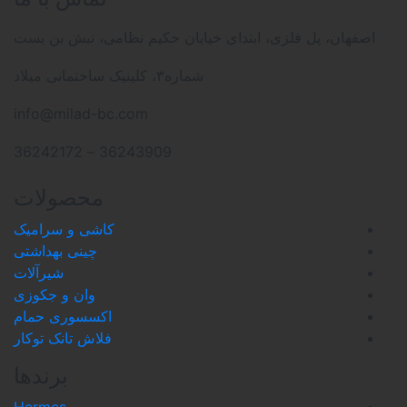
 ابتدای خیابان حکیم نظامی، نبش بن بست
شماره۳، کلینیک ساختمانی میلاد
info@milad-bc.com
36243909 – 36242172
محصولات
کاشی و سرامیک
چینی بهداشتی
شیرآلات
وان و جکوزی
اکسسوری حمام
فلاش تانک توکار
برندها
Hermes