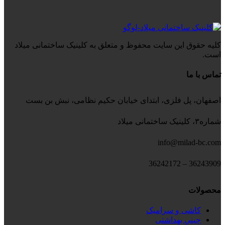
کلیه حقوق این سایت محفوظ و متعلق به کلینیک ساختمانی میلاد
است.
تماس با ما
اصفهان، پل فلزی، ابتدای خیابان حکیم نظامی، نبش بن بست
شماره۳، کلینیک ساختمانی میلاد
info@milad-bc.com
36243909 – 36242172
محصولات
کاشی و سرامیک
چینی بهداشتی