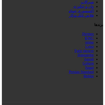
شیرآلات
وان و جکوزی
اکسسوری حمام
فلاش تانک توکار
برندها
Hermes
KWC
prime
Lotus
Fariz shower
Hansgrobe
Sarodi
Geberit
Smart
Persian Standard
Behfar