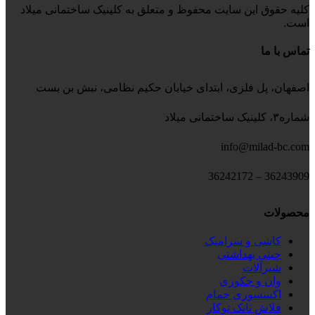
کلیه حقوق این سایت محفوظ و متعلق به کلینیک ساختمانی میلاد
است.
تماس با ما
اصفهان، پل فلزی، ابتدای خیابان حکیم نظامی، نبش بن بست
شماره۳، کلینیک ساختمانی میلاد
info@milad-bc.com
36243909 – 36242172
محصولات
کاشی و سرامیک
چینی بهداشتی
شیرآلات
وان و جکوزی
اکسسوری حمام
فلاش تانک توکار