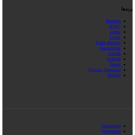
برندها
Hermes
KWC
prime
Lotus
Fariz shower
Hansgrobe
Sarodi
Geberit
Smart
Persian Standard
Behfar
Instagram
Whatsapp