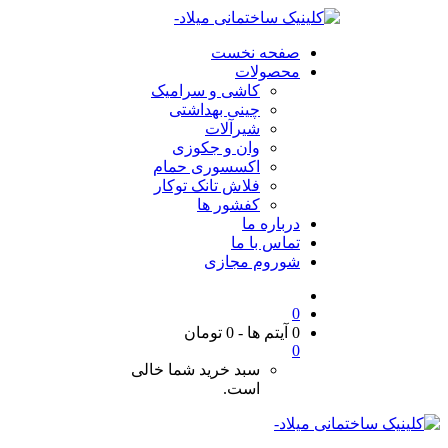
صفحه نخست
محصولات
کاشی و سرامیک
چینی بهداشتی
شیرآلات
وان و جکوزی
اکسسوری حمام
فلاش تانک توکار
کفشور ها
درباره ما
تماس با ما
شوروم مجازی
0
0 آیتم ها
-
0
تومان
0
سبد خرید شما خالی
است.