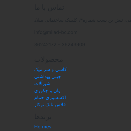
تماس با ما
 شماره۳، کلینیک ساختمانی میلاد
info@milad-bc.com
36243909 – 36242172
محصولات
کاشی و سرامیک
چینی بهداشتی
شیرآلات
وان و جکوزی
اکسسوری حمام
فلاش تانک توکار
برندها
Hermes