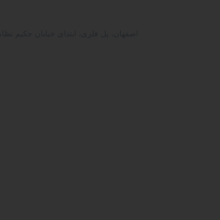
اصفهان، پل فلزی، ابتدای خیابان حکیم نظامی، نبش بن بست