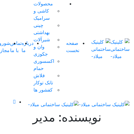
محصولات
کاشی و
سرامیک
چینی
بهداشتی
شیرآلات
صفحه
درباره
تماس
شوروم
وان و
نخست
ما
با ما
مجازی
0
جکوزی
اکسسوری
حمام
فلاش
تانک توکار
کفشور ها
نویسنده: مدیر