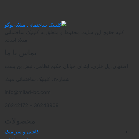
 حقوق این سایت محفوظ و متعلق به کلینیک ساختمانی
میلاد است.
تماس با ما
، پل فلزی، ابتدای خیابان حکیم نظامی، نبش بن بست
شماره۳، کلینیک ساختمانی میلاد
info@milad-bc.com
36243909 – 36242172
محصولات
کاشی و سرامیک