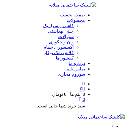
صفحه نخست
محصولات
کاشی و سرامیک
چینی بهداشتی
شیرآلات
وان و جکوزی
اکسسوری حمام
فلاش تانک توکار
کفشور ها
درباره ما
تماس با ما
شوروم مجازی
0
0 آیتم ها
-
0
تومان
0
سبد خرید شما خالی است.