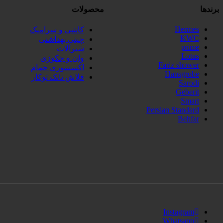
برندها
محصولات
Hermes
کاشی و سرامیک
KWC
چینی بهداشتی
prime
شیرآلات
Lotus
وان و جکوزی
Fariz shower
اکسسوری حمام
Hansgrobe
فلاش تانک توکار
Sarodi
Geberit
Smart
Persian Standard
Behfar
Instagram
Whatsapp