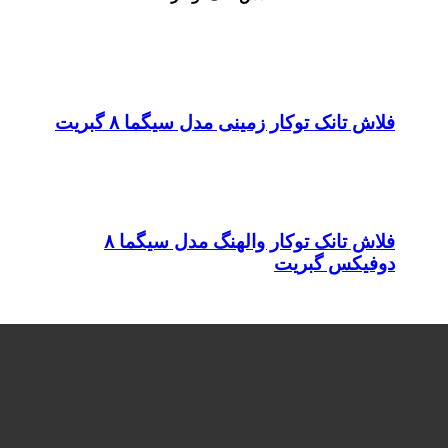
فلاش تانک توکار زمینی مدل سیگما ۸ گبریت
فلاش تانک توکار والهنگ مدل سیگما ۸
دوفیکس گبریت