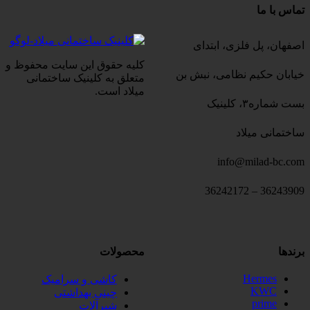
تماس با ما
اصفهان، پل فلزی، ابتدای
کلیه حقوق این سایت محفوظ و
خیابان حکیم نظامی، نبش بن
متعلق به کلینیک ساختمانی
میلاد است.
بست شماره۳، کلینیک
ساختمانی میلاد
info@milad-bc.com
36243909 – 36242172
برندها
محصولات
Hermes
کاشی و سرامیک
KWC
چینی بهداشتی
prime
شیرآلات