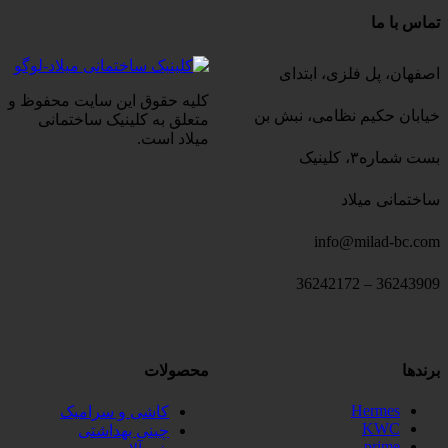
تماس با ما
اصفهان، پل فلزی، ابتدای
کلیه حقوق این سایت محفوظ و
خیابان حکیم نظامی، نبش بن
متعلق به کلینیک ساختمانی
میلاد است.
بست شماره۳، کلینیک
ساختمانی میلاد
info@milad-bc.com
36243909 – 36242172
برندها
محصولات
Hermes
کاشی و سرامیک
KWC
چینی بهداشتی
prime