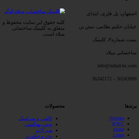
اصفهان، پل فلزی، ابتدای
کلیه حقوق این سایت محفوظ و
خیابان حکیم نظامی، نبش بن
متعلق به کلینیک ساختمانی
میلاد است.
بست شماره۳، کلینیک
ساختمانی میلاد
info@milad-bc.com
36243909 – 36242172
برندها
محصولات
Hermes
کاشی و سرامیک
KWC
چینی بهداشتی
prime
شیرآلات
Lotus
وان و جکوزی