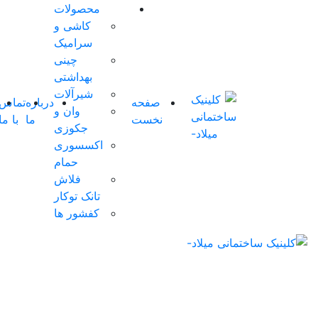
محصولات
کاشی و
سرامیک
چینی
بهداشتی
شیرآلات
صفحه
درباره
تماس
شوروم
وان و
نخست
ما
با ما
مجازی
جکوزی
اکسسوری
حمام
فلاش
تانک توکار
کفشور ها